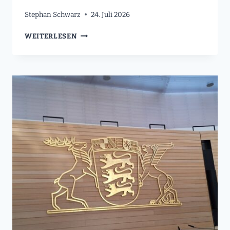
Stephan Schwarz
24. Juli 2026
STAATSANZEIGER
WEITERLESEN
I
BERUF
&
KARRIERE
I
LANDESVERWALTUNG
BESCHÄFTIGT
ZU
WENIG
MENSCHEN
MIT
HANDICAP