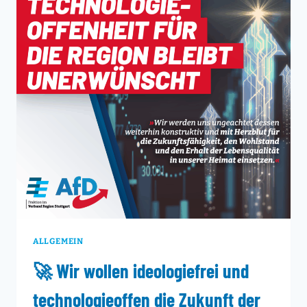
SOMMEREMPFANG
DER
GEMEINDE
WEISSACH
IM
TAL
BIN
ICH
GERNE
GEFOLGT
ALLGEMEIN
🚀 Wir wollen ideologiefrei und
technologieoffen die Zukunft der