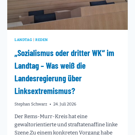
LANDTAG
|
REDEN
„Sozialismus oder dritter WK“ im
Landtag – Was weiß die
Landesregierung über
Linksextremismus?
Stephan Schwarz
24. Juli 2026
Der Rems-Murr-Kreis hat eine
gewaltorientierte und straftatenaffine linke
Szene.Zu einem konkreten Vorgang habe