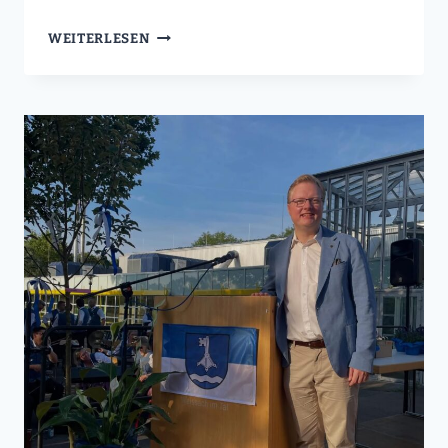
BACKNANGER
WEITERLESEN
KREISZEITUNG
I
SOMMEREMPFANG
IN
WEISSACH:
EHRENAMT
UND
GEMEINSCHAFT
IM
FOKUS