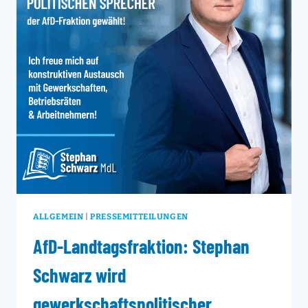
ANDESREGIERUNG Ü
BER L
INKSEXTREMISMUS?
ALLGEMEIN
|
PRESSEMITTEILUNGEN
AfD-Landtagsfraktion: Stephan
Schwarz wird
gewerkschaftspolitischer