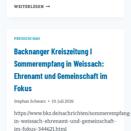
BESUCH
WEITERLESEN
BEIM
TAG
DER
OFFENEN
BAUSTELLE
PRESSESCHAU
FÜR
DEN
Backnanger Kreiszeitung I
NEUBAU
DER
Sommerempfang in Weissach:
FEUERWACHE
IN
Ehrenamt und Gemeinschaft im
DER
KERNSTADT
Fokus
VON
SCHORNDORF!
Stephan Schwarz
10. Juli 2026
https://www.bkz.de/nachrichten/sommerempfang
in-weissach-ehrenamt-und-gemeinschaft-
im-fokus-344621.html