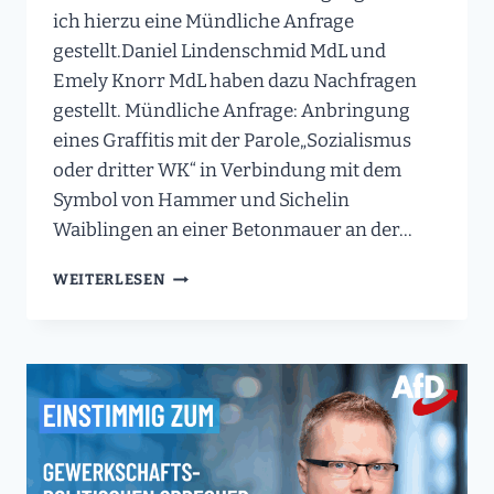
ich hierzu eine Mündliche Anfrage
gestellt.Daniel Lindenschmid MdL und
Emely Knorr MdL haben dazu Nachfragen
gestellt. Mündliche Anfrage: Anbringung
eines Graffitis mit der Parole„Sozialismus
oder dritter WK“ in Verbindung mit dem
Symbol von Hammer und Sichelin
Waiblingen an einer Betonmauer an der…
„SOZIALISMUS
WEITERLESEN
ODER
DRITTER
WK“
IM
LANDTAG
–
WAS
WEISS D
IE L