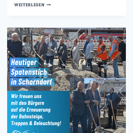
AFD-
WEITERLESEN
LANDTAGSFRAKTION:
STEPHAN
SCHWARZ
WIRD
GEWERKSCHAFTSPOLITISCHER
SPRECHER