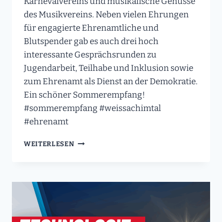
Karnevalvereins und musikalische Genüsse
des Musikvereins. Neben vielen Ehrungen
für engagierte Ehrenamtliche und
Blutspender gab es auch drei hoch
interessante Gesprächsrunden zu
Jugendarbeit, Teilhabe und Inklusion sowie
zum Ehrenamt als Dienst an der Demokratie.
Ein schöner Sommerempfang!
#sommerempfang #weissachimtal
#ehrenamt
UNTERWEGS
WEITERLESEN
IM
REMS-
MURR-
KREIS:
DER
EINLADUNG
ZUM