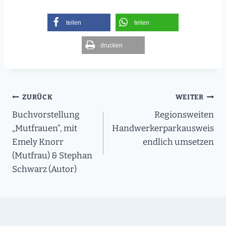
teilen
teilen
drucken
Beitragsnavigation
ZURÜCK
WEITER
Buchvorstellung
Regionsweiten
„Mutfrauen“, mit
Handwerkerparkausweis
Emely Knorr
endlich umsetzen
(Mutfrau) & Stephan
Schwarz (Autor)