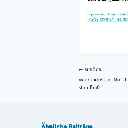
https://region-stuttgart.
uGnNp_RIXHW51evhLe5KkZ/A
Beitragsnavigati
ZURÜCK
Windindustrie: Nur di
standhaft!
Ähnliche Beiträge