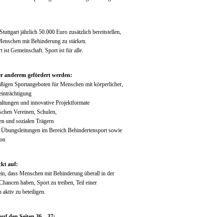
uttgart jährlich 50.000 Euro zusätzlich bereitstellen,
 Menschen mit Behinderung zu stärken.
 ist Gemeinschaft. Sport ist für alle.
ter anderem gefördert werden:
ßigen Sportangeboten für Menschen mit körperlicher,
einträchtigung
taltungen und innovative Projektformate
schen Vereinen, Schulen,
en und sozialen Trägern
r Übungsleitungen im Bereich Behindertensport sowie
ion
kt auf:
ein, dass Menschen mit Behinderung überall in der
Chancen haben, Sport zu treiben, Teil einer
aktiv zu beteiligen.
uf den Seiten 36 – 37: