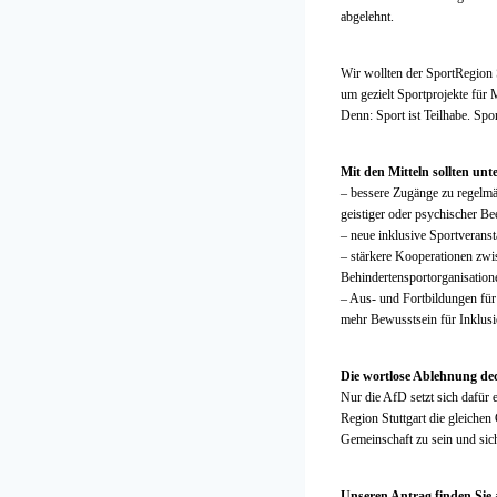
abgelehnt.
Wir wollten der SportRegion St
um gezielt Sportprojekte für
Denn: Sport ist Teilhabe. Sport
Mit den Mitteln sollten un
– bessere Zugänge zu regelmä
geistiger oder psychischer Be
– neue inklusive Sportverans
– stärkere Kooperationen zwi
Behindertensportorganisation
– Aus- und Fortbildungen fü
mehr Bewusstsein für Inklus
Die wortlose Ablehnung dec
Nur die AfD setzt sich dafür 
Region Stuttgart die gleichen 
Gemeinschaft zu sein und sich 
Unseren Antrag finden Sie a