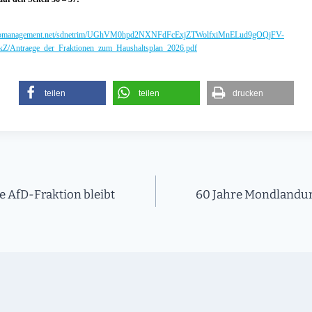
ratsinfomanagement.net/sdnetrim/UGhVM0hpd2NXNFdFcExjZTWolfxiMnELud9gOQjFV-
ntraege_der_Fraktionen_zum_Haushaltsplan_2026.pdf
teilen
teilen
drucken
on
e AfD-Fraktion bleibt
60 Jahre Mondlandu