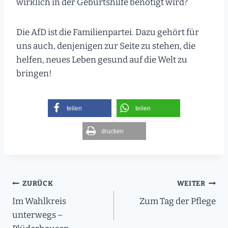
wirklich in der Geburtshilfe benötigt wird?
Die AfD ist die Familienpartei. Dazu gehört für
uns auch, denjenigen zur Seite zu stehen, die
helfen, neues Leben gesund auf die Welt zu
bringen!
teilen
teilen
drucken
Beitragsnavigation
ZURÜCK
WEITER
Im Wahlkreis
Zum Tag der Pflege
unterwegs –