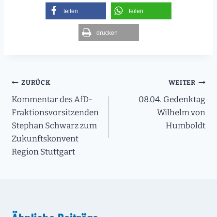
teilen
teilen
drucken
Beitragsnavigation
ZURÜCK
WEITER
Kommentar des AfD-
08.04. Gedenktag
Fraktionsvorsitzenden
Wilhelm von
Stephan Schwarz zum
Humboldt
Zukunftskonvent
Region Stuttgart