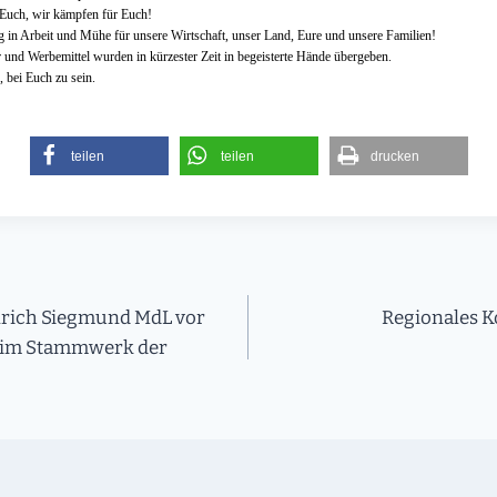
 Euch, wir kämpfen für Euch!
g in Arbeit und Mühe für unsere Wirtschaft, unser Land, Eure und unsere Familien!
r und Werbemittel wurden in kürzester Zeit in begeisterte Hände übergeben.
 bei Euch zu sein.
teilen
teilen
drucken
on
lrich Siegmund MdL vor
Regionales 
beim Stammwerk der