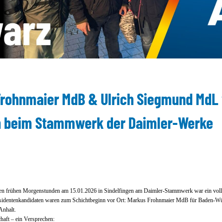
Frohnmaier MdB & Ulrich Siegmund MdL v
n beim Stammwerk der Daimler-Werke
den frühen Morgenstunden am 15.01.2026 in Sindelfingen am Daimler-Stammwerk war ein voll
sidentenkandidaten waren zum Schichtbeginn vor Ort: Markus Frohnmaier MdB für Baden-Wü
nhalt.
haft – ein Versprechen: