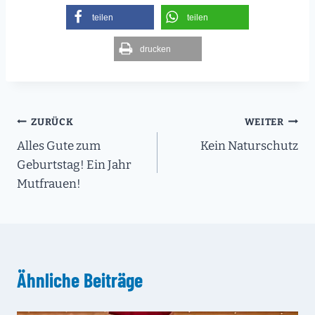
teilen
teilen
drucken
Beitragsnavigation
ZURÜCK
WEITER
Alles Gute zum
Kein Naturschutz
Geburtstag! Ein Jahr
Mutfrauen!
Ähnliche Beiträge