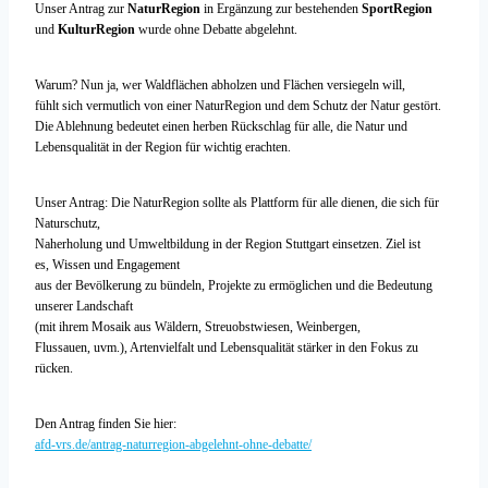
Unser Antrag zur
NaturRegion
in Ergänzung zur bestehenden
SportRegion
und
KulturRegion
wurde ohne Debatte abgelehnt.
Warum? Nun ja, wer Waldflächen abholzen und Flächen versiegeln will,
fühlt sich vermutlich von einer NaturRegion und dem Schutz der Natur gestört.
Die Ablehnung bedeutet einen herben Rückschlag für alle, die Natur und
Lebensqualität in der Region für wichtig erachten.
Unser Antrag: Die NaturRegion sollte als Plattform für alle dienen, die sich für
Naturschutz,
Naherholung und Umweltbildung in der Region Stuttgart einsetzen. Ziel ist
es, Wissen und Engagement
aus der Bevölkerung zu bündeln, Projekte zu ermöglichen und die Bedeutung
unserer Landschaft
(mit ihrem Mosaik aus Wäldern, Streuobstwiesen, Weinbergen,
Flussauen, uvm.), Artenvielfalt und Lebensqualität stärker in den Fokus zu
rücken.
Den Antrag finden Sie hier:
afd-vrs.de/antrag-naturregion-abgelehnt-ohne-debatte/