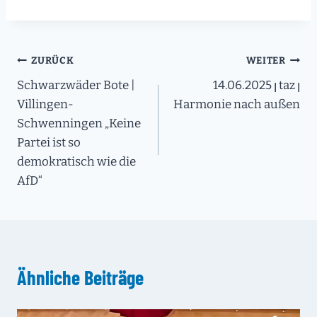
Beitragsnavigation
ZURÜCK
WEITER
Schwarzwäder Bote |
14.06.2025 ꞁ taz ꞁ
Villingen-
Harmonie nach außen
Schwenningen „Keine
Partei ist so
demokratisch wie die
AfD“
Ähnliche Beiträge