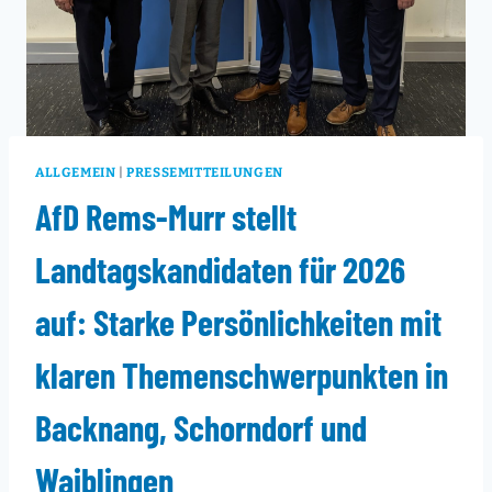
ALLGEMEIN
|
PRESSEMITTEILUNGEN
AfD Rems-Murr stellt
Landtagskandidaten für 2026
auf: Starke Persönlichkeiten mit
klaren Themenschwerpunkten in
Backnang, Schorndorf und
Waiblingen